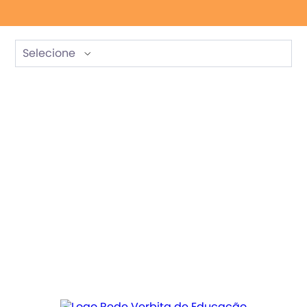
Selecione
Maternal II.pdf
Maternal III.pdf
Pré-escolar I.pdf
Pré-escolar II.pdf