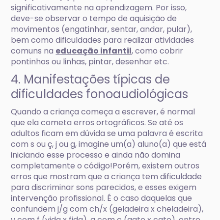
significativamente na aprendizagem. Por isso,
deve-se observar o tempo de aquisição de
movimentos (engatinhar, sentar, andar, pular),
bem como dificuldades para realizar atividades
comuns na
educação infantil
, como cobrir
pontinhos ou linhas, pintar, desenhar etc.
4. Manifestações típicas de
dificuldades fonoaudiológicas
Quando a criança começa a escrever, é normal
que ela cometa erros ortográficos. Se até os
adultos ficam em dúvida se uma palavra é escrita
com s ou ç, j ou g, imagine um(a) aluno(a) que está
iniciando esse processo e ainda não domina
completamente o código!Porém, existem outros
erros que mostram que a criança tem dificuldade
para discriminar sons parecidos, e esses exigem
intervenção profissional. É o caso daquelas que
confundem j/g com ch/x (geladeira x cheladeira),
v com f (vida x fida), g com c (gato x cato), entre