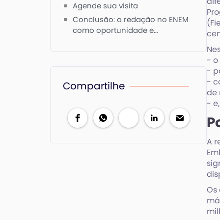
dif
Agende sua visita
Pro
Conclusão: a redação no ENEM
(Fi
como oportunidade e
cen
diferencial
Nes
- o
- p
- c
Compartilhe
de 
- e
P
A r
Emb
sig
dis
Os
máx
mil