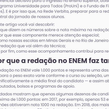
erencial decisivo para o ingresso no ensino superior, b
grama Universidade para Todos (ProUni) e o Fundo de F
es). E é por isso que, na Rede Verbita, preparar para a 
tral da jornada de nossos alunos.
te artigo você vai descobrir:
 que dizem os números sobre a nota máxima na redação
or que esse componente merece atenção especial;
omo nossas escolas em Minas Gerais e no Rio de Janei
redação que vai além da técnica;
, por fim, como esse acompanhamento contribui para re
or que a redação no ENEM faz ta
edação no ENEM vale 1.000 pontos e representa uma das 
ora o peso exato varie conforme o curso ou seleção, 
nificativamente a média final do candidato — e assim ab
putados, bolsas e programas de apoio.
 dados mostram que apenas algumas dezenas de candi
ima de 1.000 pontos: em 2017, por exemplo, apenas 53 e
hões obtiveram nota 1000 na redação. Em 2018, dos mais