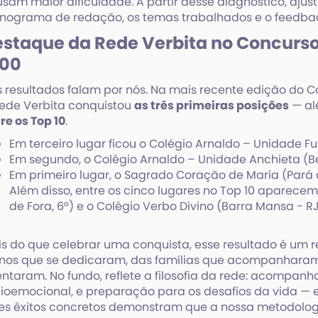
sam maior dificuldade. A partir desse diagnóstico, aju
nograma de redação, os temas trabalhados e o feedbac
staque da Rede Verbita no Concurs
000
s resultados falam por nós. Na mais recente edição do 
ede Verbita conquistou
as três primeiras posições
— al
re os Top 10
.
Em terceiro lugar ficou o Colégio Arnaldo – Unidade Fu
Em segundo, o Colégio Arnaldo – Unidade Anchieta (Be
Em primeiro lugar, o Sagrado Coração de Maria (Pará
Além disso, entre os cinco lugares no Top 10 aparecem
de Fora, 6º) e o Colégio Verbo Divino (Barra Mansa - RJ,
s do que celebrar uma conquista, esse resultado é um 
nos que se dedicaram, das famílias que acompanhara
entaram. No fundo, reflete a filosofia da rede: acompa
ioemocional, e preparação para os desafios da vida — e
es êxitos concretos demonstram que a nossa metodolog