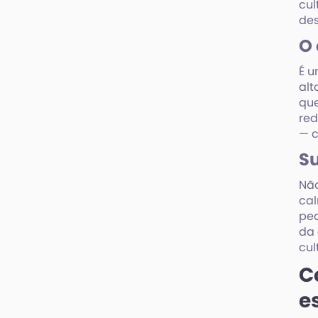
cul
de
O 
É u
alt
que
red
— c
Su
Não
ca
ped
da 
cul
C
e