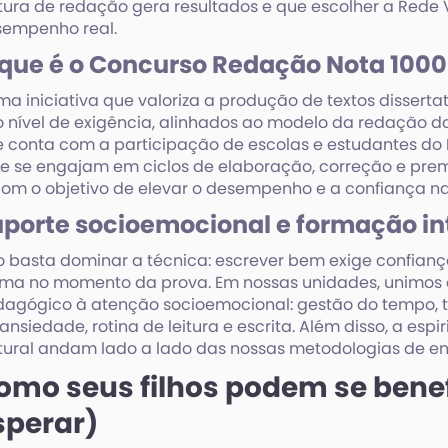
tura de redação gera resultados e que escolher a Rede 
sempenho real.
que é o Concurso Redação Nota 100
ma iniciativa que valoriza a produção de textos disser
o nível de exigência, alinhados ao modelo da redação 
 conta com a participação de escolas e estudantes do Br
e se engajam em ciclos de elaboração, correção e pre
om o objetivo de elevar o desempenho e a confiança n
porte socioemocional e formação in
 basta dominar a técnica: escrever bem exige confiança, 
lma no momento da prova. Em nossas unidades, unimo
agógico à atenção socioemocional: gestão do tempo, té
ansiedade, rotina de leitura e escrita. Além disso, a esp
tural andam lado a lado das nossas metodologias de en
omo seus filhos podem se benefi
sperar)