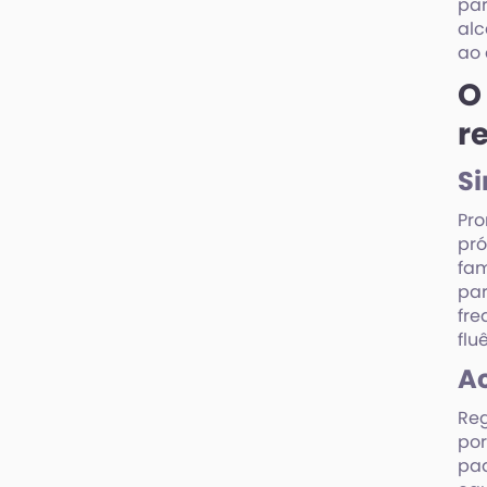
par
alc
ao 
O
r
Si
Pro
pró
fam
par
fre
flu
A
Reg
por
pad