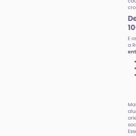
cau
cro
De
1
E o
a R
ent
Mai
alu
ori
soc
Ess