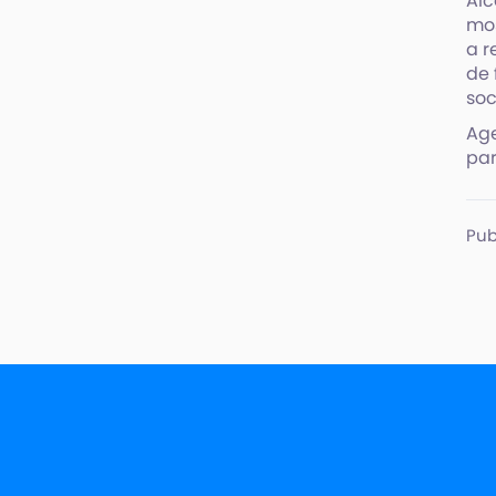
Alc
mos
a r
de 
soc
Age
par
Pub