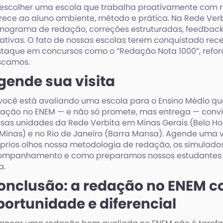
escolher uma escola que trabalha proativamente com 
rece ao aluno ambiente, método e prática. Na Rede Verbit
nograma de redação, correções estruturadas, feedbacks
rativas. O fato de nossas escolas terem conquistado re
taque em concursos como o “Redação Nota 1000”, reforç
scamos.
gende sua visita
você está avaliando uma escola para o Ensino Médio q
ação no ENEM — e não só promete, mas entrega — con
sas unidades da Rede Verbita em Minas Gerais (Belo Hori
Minas) e no Rio de Janeiro (Barra Mansa). Agende uma v
prios olhos nossa metodologia de redação, os simulado
mpanhamento e como preparamos nossos estudantes pa
a.
onclusão: a redação no ENEM 
portunidade e diferencial