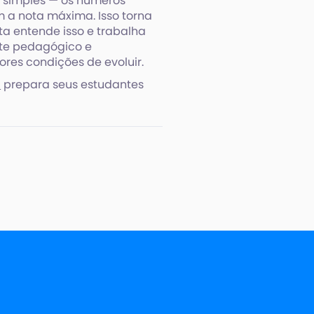
 simples — os números
a nota máxima. Isso torna
ta entende isso e trabalha
rte pedagógico e
res condições de evoluir.
a
prepara seus estudantes