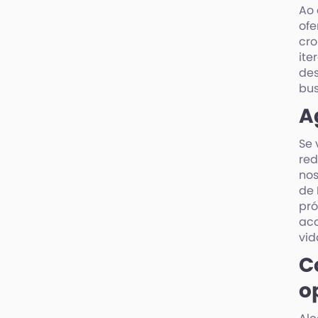
Ao 
ofe
cro
ite
des
bu
A
Se 
red
nos
de 
pró
aco
vid
C
o