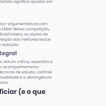
Verbita significa apostar em
0
tativo-argumentativos com
do ENEM. Nessa competição,
asil inteiro, os alunos da
miação dos melhores textos
a redação.
tegral
leitura crítica, repertório e
s o acompanhamento
cnicas de estudo, controle
iritualidade e a abrangência
sino.
ciar (e o que