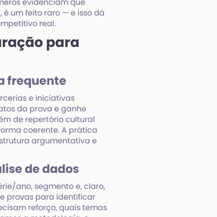
úmeros evidenciam que
 um feito raro — e isso dá
petitivo real.
aração para
a frequente
erias e iniciativas
matos da prova e ganhe
ém de repertório cultural
forma coerente. A prática
estrutura argumentativa e
lise de dados
érie/ano, segmento e, claro,
 provas para identificar
ecisam reforço, quais temas