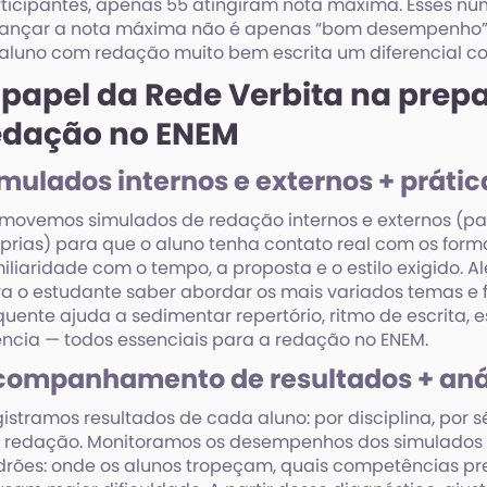
ticipantes, apenas 55 atingiram nota máxima. Esses n
ançar a nota máxima não é apenas “bom desempenho”, é
aluno com redação muito bem escrita um diferencial com
 papel da Rede Verbita na prep
edação no ENEM
mulados internos e externos + prátic
movemos simulados de redação internos e externos (parc
prias) para que o aluno tenha contato real com os for
iliaridade com o tempo, a proposta e o estilo exigido. Al
a o estudante saber abordar os mais variados temas e 
quente ajuda a sedimentar repertório, ritmo de escrita, 
ência — todos essenciais para a redação no ENEM.
companhamento de resultados + aná
istramos resultados de cada aluno: por disciplina, por s
 redação. Monitoramos os desempenhos dos simulados e
rões: onde os alunos tropeçam, quais competências pr