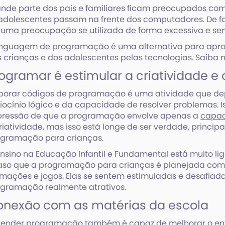
nde parte dos pais e familiares ficam preocupados com
adolescentes passam na frente dos computadores. De fa
 uma preocupação se utilizada de forma excessiva e se
inguagem de programação é uma alternativa para aprov
 crianças e dos adolescentes pelas tecnologias. Saiba m
ogramar é estimular a criatividade e o
borar códigos de programação é uma atividade que d
iocínio lógico e da capacidade de resolver problemas. I
pressão de que a programação envolve apenas a
capac
riatividade, mas isso está longe de ser verdade, princ
ogramação para crianças.
nsino na Educação Infantil e Fundamental está muito lig
so que a programação para crianças é planejada com
mações e jogos. Elas se sentem estimuladas e desafiada
gramação realmente atrativos.
nexão com as matérias da escola
render programação
também é capaz de melhorar o ent