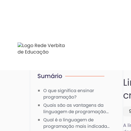
Sumário
L
O que significa ensinar
c
programação?
Quais são as vantagens da
linguagem de programação
para as crianças?
Qual é a linguagem de
A l
programação mais indicada