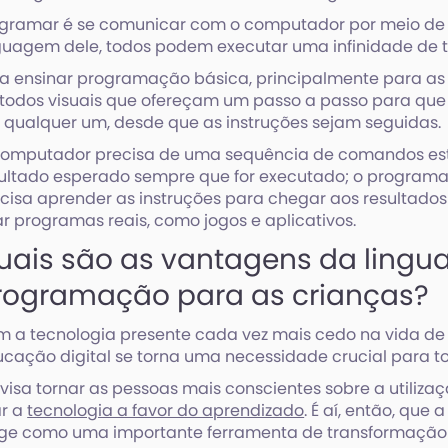
gramar é se comunicar com o computador por meio de 
guagem dele, todos podem executar uma infinidade de t
a ensinar programação básica, principalmente para as 
odos visuais que ofereçam um passo a passo para que
 qualquer um, desde que as instruções sejam seguidas.
computador precisa de uma sequência de comandos est
ultado esperado sempre que for executado; o programado
cisa aprender as instruções para chegar aos resultados
ar programas reais, como jogos e aplicativos.
uais são as vantagens da ling
rogramação para as crianças?
 a tecnologia presente cada vez mais cedo na vida de 
cação digital se torna uma necessidade crucial para t
 visa tornar as pessoas mais conscientes sobre a utiliza
ar a
tecnologia a favor do aprendizado
. É aí, então, qu
ge como uma importante ferramenta de transformação 