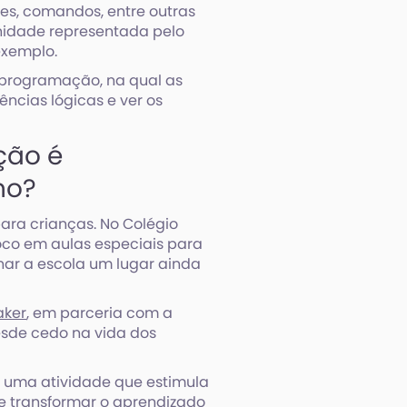
s, comandos, entre outras
unidade representada pelo
exemplo.
e programação, na qual as
ncias lógicas e ver os
ção é
no?
ra crianças. No Colégio
co em aulas especiais para
nar a escola um lugar ainda
aker
, em parceria com a
esde cedo na vida dos
 uma atividade que estimula
e transformar o aprendizado