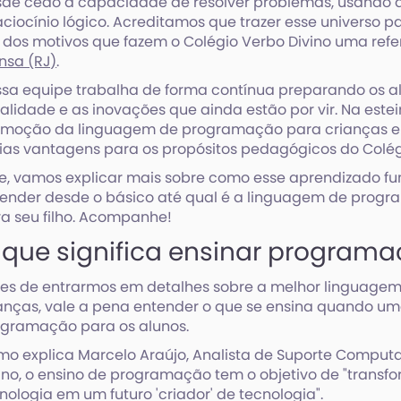
de cedo a capacidade de resolver problemas, usando a 
aciocínio lógico. Acreditamos que trazer esse universo pa
dos motivos que fazem o Colégio Verbo Divino uma refe
nsa (RJ)
.
sa equipe trabalha de forma contínua preparando os al
alidade e as inovações que ainda estão por vir. Na este
omoção da linguagem de programação para crianças e
ias vantagens para os propósitos pedagógicos do Colég
e, vamos explicar mais sobre como esse aprendizado fu
ender desde o básico até qual é a linguagem de pro
a seu filho. Acompanhe!
 que significa ensinar program
es de entrarmos em detalhes sobre a melhor linguag
anças, vale a pena entender o que se ensina quando um
gramação para os alunos.
o explica Marcelo Araújo, Analista de Suporte Computa
ino, o ensino de programação tem o objetivo de "transfo
nologia em um futuro 'criador' de tecnologia".