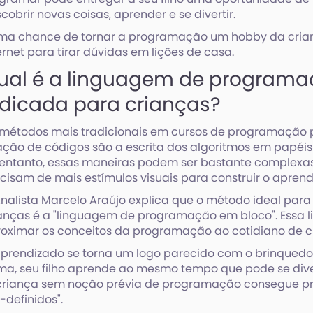
cobrir novas coisas, aprender e se divertir.
ma chance de tornar a programação um hobby da crian
ernet para tirar dúvidas em lições de casa.
ual é a linguagem de programa
ndicada para crianças?
métodos mais tradicionais em cursos de programação p
ação de códigos são a escrita dos algoritmos em papéis
entanto, essas maneiras podem ser bastante complexas
cisam de mais estímulos visuais para construir o aprend
nalista Marcelo Araújo explica que o método ideal par
anças é a "linguagem de programação em bloco". Essa
oximar os conceitos da programação ao cotidiano de c
prendizado se torna um logo parecido com o brinqued
ma, seu filho aprende ao mesmo tempo que pode se diver
criança sem noção prévia de programação consegue p
-definidos".