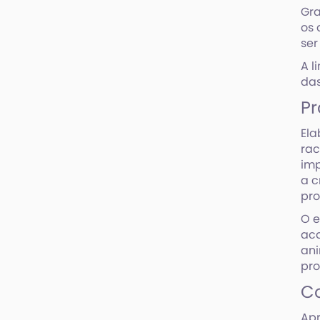
Gra
os 
ser
A l
das
Pr
Ela
rac
im
a c
pr
O e
aca
ani
pro
Co
Ap