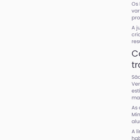
Os 
var
pr
A j
cri
res
C
t
São
Ver
est
mai
As 
Min
alu
A l
hab