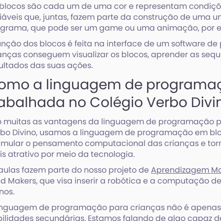
blocos são cada um de uma cor e representam condiçõe
iáveis que, juntas, fazem parte da construção de uma 
ograma, que pode ser um game ou uma animação, por 
unção dos blocos é feita na interface de um software d
anças conseguem visualizar os blocos, aprender as sequê
ultados das suas ações.
omo a linguagem de programa
rabalhada no Colégio Verbo Divi
 muitas as vantagens da linguagem de programação pa
bo Divino, usamos a linguagem de programação em blo
imular o pensamento computacional das crianças e tor
s atrativo por meio da tecnologia.
aulas fazem parte do nosso projeto de
Aprendizagem M
d Makers, que visa inserir a robótica e a computação d
nos.
inguagem de programação para crianças não é apenas
ilidades secundárias. Estamos falando de algo capaz d