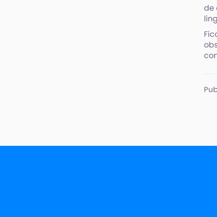
de 
lin
Fic
obs
con
Pub