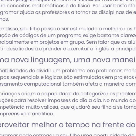
re conceitos matemáticos e da física. Por usar bastante 
gramar ajuda os professores a tornar as disciplinas de 
nos.
m disso, seu filho passa a ser estimulado a melhorar as
ação de códigos de um programa exige bastante clarez
ncipalmente em projetos em grupo. Sem falar que os al
tir desafiados a aprender e exercitar o inglês, a princi
ma nova linguagem, uma nova maneir
habilidades de dividir um problema em problemas menor
pas sequenciais e lógicas são estimuladas em projetos
nsamento computacional
também afeta a maneira como 
crianças criam a capacidade de categorizar os problem
uções para resolver impasses do dia a dia. No mundo do
petência muito valiosa, que ajudará seu filho a se torn
preensivo e analítico.
roveitar melhor o tempo na frente 
gramar pode entregar a seu filho uma oportunidade de