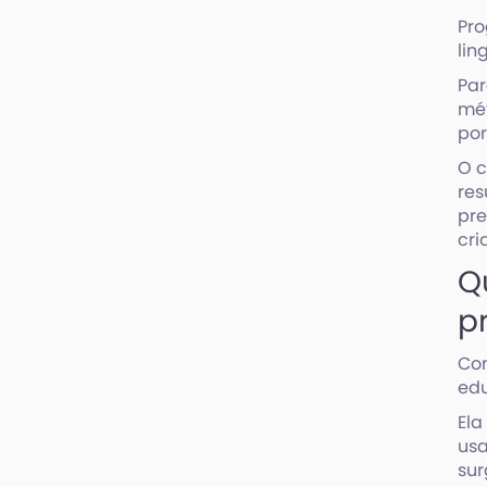
Pro
lin
Par
mét
por
O 
res
pre
cri
Q
p
Com
edu
Ela
us
sur