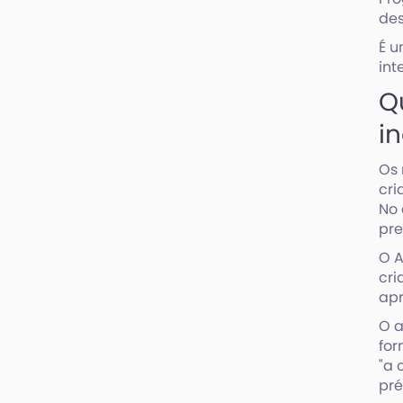
des
É u
int
Q
i
Os 
cri
No 
pre
O A
cri
apr
O a
for
"a 
pré