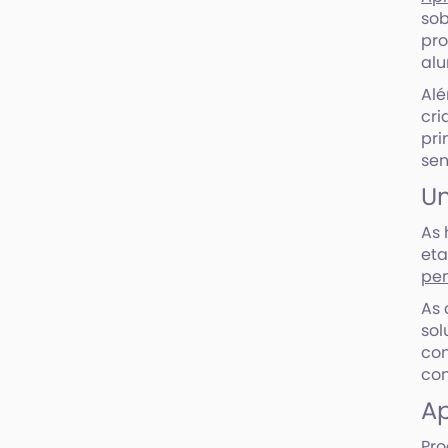
sob
pro
alu
Alé
cri
pri
sen
U
As 
eta
pe
As 
sol
com
com
Ap
Pro