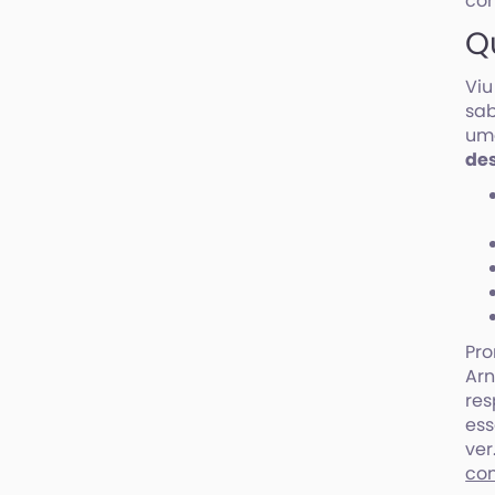
con
Q
Viu
sab
uma
de
Pro
Ar
res
ess
ver
co