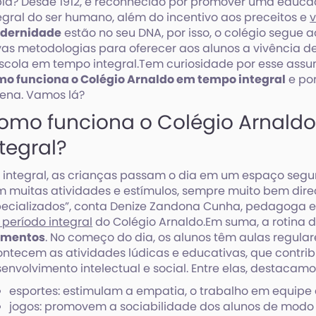
ia? Desde 1912, é reconhecido por promover uma educ
egral do ser humano, além do incentivo aos preceitos e
v
dernidade
estão no seu DNA, por isso, o colégio segu
as metodologias para oferecer aos alunos a vivência d
scola em tempo integral.Tem curiosidade por esse assun
o funciona o Colégio Arnaldo em tempo integral
e po
ena. Vamos lá?
omo funciona o Colégio Arnald
ntegral?
 integral, as crianças passam o dia em um espaço segur
 muitas atividades e estímulos, sempre muito bem direc
ecializados”, conta Denize Zandona Cunha, pedagoga e
período integral
do Colégio Arnaldo.Em suma, a rotina d
mentos
. No começo do dia, os alunos têm aulas regular
ntecem as atividades lúdicas e educativas, que contri
envolvimento intelectual e social. Entre elas, destacamo
esportes: estimulam a empatia, o trabalho em equipe e
jogos: promovem a sociabilidade dos alunos de modo 