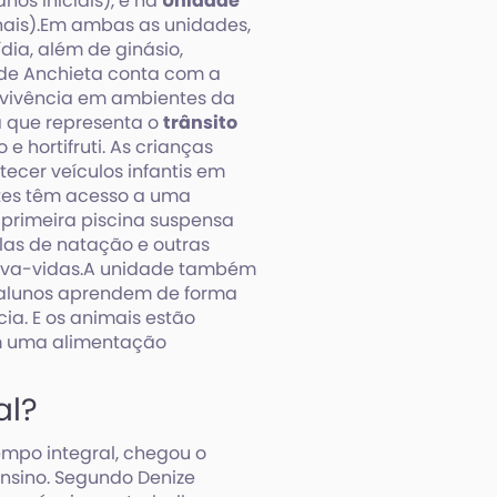
nos iniciais), e na
Unidade
finais).Em ambas as unidades,
ia, além de ginásio,
dade Anchieta conta com a
vivência em ambientes da
a que representa o
trânsito
 hortifruti. As crianças
ecer veículos infantis em
ntes têm acesso a uma
 primeira piscina suspensa
ulas de natação e outras
alva-vidas.A unidade também
 alunos aprendem de forma
ia. E os animais estão
em uma alimentação
al?
mpo integral, chegou o
nsino. Segundo Denize