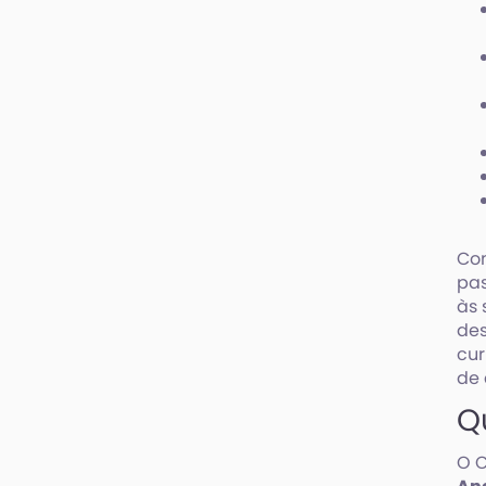
Com
pas
às 
des
cur
de 
Q
O C