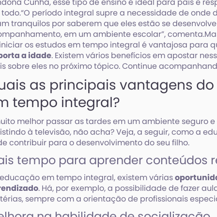
dona Cunha, esse tipo de ensino é ideal para pais e re
 todo.“O período integral supre a necessidade de onde de
am tranquilos por saberem que eles estão se desenvolv
ompanhamento, em um ambiente escolar”, comenta.Mas
iniciar os estudos em tempo integral é vantajosa para 
orta a idade
. Existem vários benefícios em apostar ne
s sobre eles no próximo tópico. Continue acompanhand
uais as principais vantagens do
m tempo integral?
uito melhor passar as tardes em um ambiente seguro e
istindo à televisão, não acha? Veja, a seguir, como a 
e contribuir para o desenvolvimento do seu filho.
is tempo para aprender conteúdos r
educação em tempo integral, existem várias
oportunida
rendizado
. Há, por exemplo, a possibilidade de fazer aul
érias, sempre com a orientação de profissionais especi
lhora na habilidade de socialização