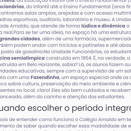
chieta
, da Educação Infantil até o Ensino Fundamental (a
ncionários
, do Infantil até o Ensino Fundamental (anos 
ontramos salas amplas, arejadas e com acesso multimíd
dras esportivas, auditório, laboratório e museu. A Uni
ade Arnaldo, que atende de forma
lúdica e dinâmica
a 
a real.Para se ter uma ideia, no espaço há uma estrutur
 grandes cidades
, além de uma farmácia, supermercado e
bém podem andar com triciclos e patinetes e até abast
posto de gasolina.Na Unidade Funcionários, os estuda
scina semiolímpica
construída em 1954. É, na verdade, a
struída em Belo Horizonte, sabia? Lá, os alunos fazem a
vidades educativas, sempre com a supervisão de um s
nta com uma
Fazendinha
, um espaço especial onde os
ica sobre cultura, preservação do meio ambiente e ciênc
sentes no local, claro! Eles são bem cuidados e receb
anceada, além do carinho e atenção dos estudantes.
uando escolher o período integr
ois de entender como funciona o Colégio Arnaldo em te
ento de saber quando escolher essa modalidade de e