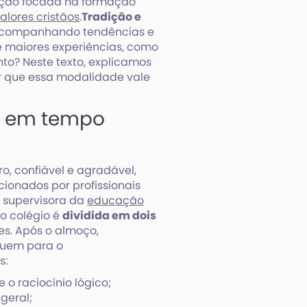
ação focada na formação
alores cristãos
.
Tradição e
e acompanhando tendências e
e maiores experiências, como
to? Neste texto, explicamos
r que essa modalidade vale
o em tempo
o, confiável e agradável,
ionados por profissionais
 supervisora da
educação
o colégio é
dividida em dois
es. Após o almoço,
buem para o
s:
 o raciocínio lógico;
geral;