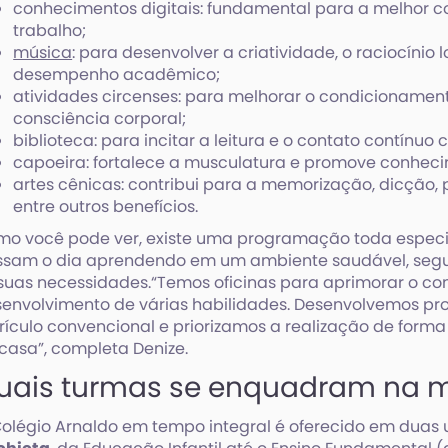
conhecimentos digitais: fundamental para a melhor 
trabalho;
música
: para desenvolver a criatividade, o raciocínio 
desempenho acadêmico;
atividades circenses: para melhorar o condicionamento
consciência corporal;
biblioteca: para incitar a leitura e o contato contínuo 
capoeira: fortalece a musculatura e promove conheci
artes cênicas: contribui para a memorização, dicção,
entre outros benefícios.
o você pode ver, existe uma programação toda especia
sam o dia aprendendo em um ambiente saudável, segu
suas necessidades.“Temos oficinas para aprimorar o co
envolvimento de várias habilidades. Desenvolvemos pr
rículo convencional e priorizamos a realização de form
casa”, completa Denize.
uais turmas se enquadram na 
olégio Arnaldo em tempo integral é oferecido em duas