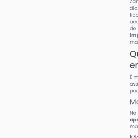
Zan
dia
fic
ac
de 
imp
mai
Q
e
É m
ass
pod
Ma
Na 
ap
mat
Me