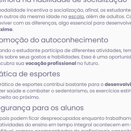
odalidade incentiva a socialização, afinal, os estuda
m outros da mesma idade na
escola
, além de adultos. 
viver com as diferenças, algo essencial para desenvolv
óximo
.
romoção do autoconhecimento
ndo o estudante participa de diferentes atividades, t
s sobre seus gostos e habilidades. Essa é uma oportuni
scubra sua
vocação profissional
no futuro.
ática de esportes
rática de esportes contribui bastante para o
desenvolv
zer saúde e combater o sedentarismo, os exercícios esti
peito ao próximo.
gurança para os alunos
pais podem ficar despreocupados enquanto trabalham. 
atividades do ensino em tempo integral acontecem em