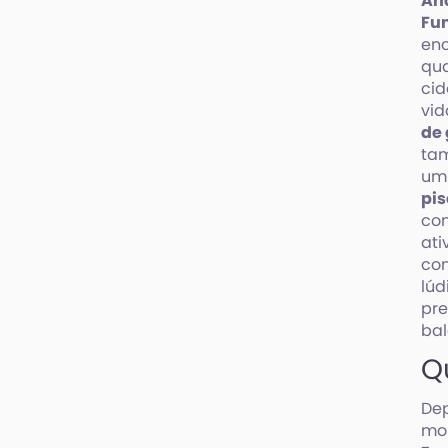
An
Fu
enc
qua
cid
vid
de
tam
um 
pi
con
ati
co
lúd
pre
bal
Q
Dep
mom