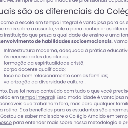
fiável, sempre acompanhadas de profissionais capaci
uais são os diferenciais do Colé
 como a escola em tempo integral é vantajosa para os
e mais sobre o assunto, vale a pena conhecer os diferen
 instituição que preza a qualidade de ensino e uma f
senvolvimento de habilidades socioemocionais
. Vamo
Infraestrutura moderna, adequada à prática educati
às necessidades dos alunos;
formação da espiritualidade cristã;
corpo docente qualificado;
foco no bom relacionamento com as famílias;
valorização da diversidade cultural.
nto. Esse foi nosso conteúdo com tudo o que você precis
naldo em
tempo integral
! Essa modalidade é vantajosa n
ponsáveis que trabalham fora, mas para qualquer famíl
a rotina. E os benefícios para os estudantes são enorm
.Gostou de saber mais sobre o Colégio Arnaldo em tempo
nosco
para entender mais sobre nossa metodologia e pr