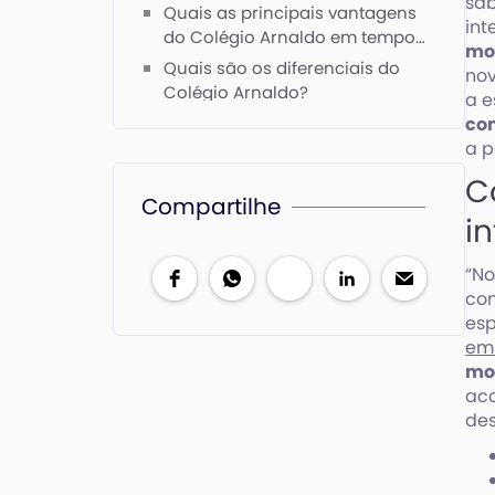
sab
Quais as principais vantagens
int
do Colégio Arnaldo em tempo
mo
integral?
Quais são os diferenciais do
nov
Colégio Arnaldo?
a e
com
a p
C
Compartilhe
i
“No
com
esp
em 
mo
aco
des