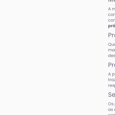
A m
co
con
pr
P
Qua
mai
de
Pr
A p
tra
res
Se
Os 
as 