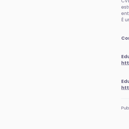
CVD
est
ent
É u
Con
Edu
ht
Edu
ht
Pub