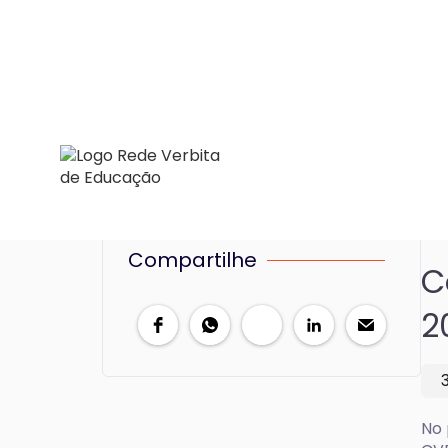
Compartilhe
C
2
No 