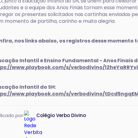
, junto à Educação Infantil do SH, se unem para celebra
udantes e a equipe dos Anos Finais tornam esse momento
regar os presentes solicitados nas cartinhas enviadas pe
m momento de partilha, carinho e muita alegria.
fira, nos links abaixo, os registros desse momento t
cação Infantil e Ensino Fundamental - Anos Finais 
tps://www.playbook.com/s/verbodivino/12heYaRRY
cação Infantil do SH:
tps://www.playbook.com/s/verbodivino/tDcd5ngqE
licado por:
Colégio Verbo Divino