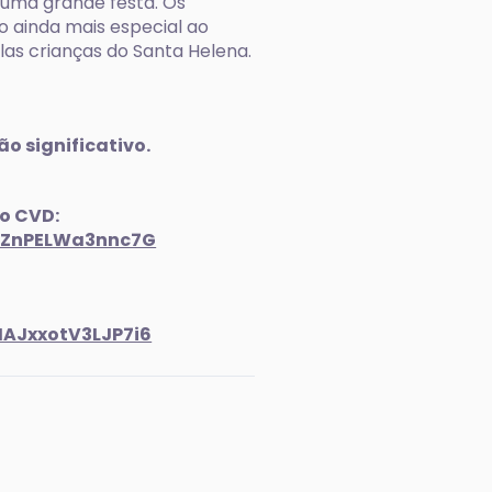
r uma grande festa. Os
 ainda mais especial ao
las crianças do Santa Helena.
ão significativo.
do CVD:
viZnPELWa3nnc7G
MAJxxotV3LJP7i6