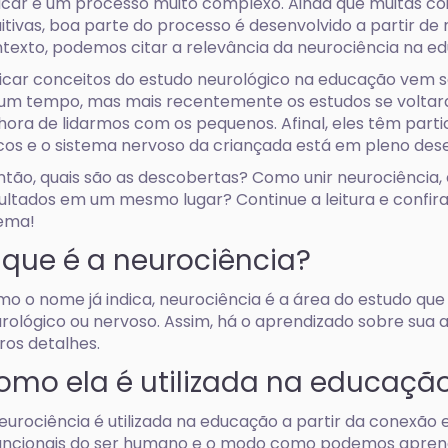
car é um processo muito complexo. Ainda que muitas cois
uitivas, boa parte do processo é desenvolvido a partir de 
texto, podemos citar a relevância da neurociência na edu
icar conceitos do estudo neurológico na educação vem 
um tempo, mas mais recentemente os estudos se voltar
hora de lidarmos com os pequenos. Afinal, eles têm part
cos e o sistema nervoso da criançada está em pleno des
ntão, quais são as descobertas? Como unir neurociência, 
ultados em um mesmo lugar? Continue a leitura e confi
ema!
 que é a neurociência?
o o nome já indica, neurociência é a área do estudo que
rológico ou nervoso. Assim, há o aprendizado sobre sua 
ros detalhes.
omo ela é utilizada na educaçã
eurociência é utilizada na educação a partir da conexão e
uncionais do ser humano e o modo como podemos aprende