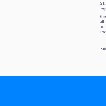
é b
imp
E n
olh
ado
Fa
Pub