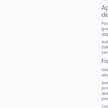
Ap
d
Por
gra
ma
Aul
(al
cer
Fo
Out
ati
Ass
pro
des
par
Com