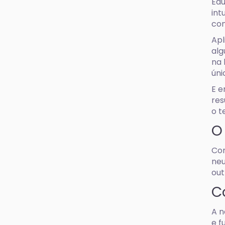
Edu
int
con
Apl
alg
na 
úni
E e
res
o t
O
Com
neu
out
C
A n
e f