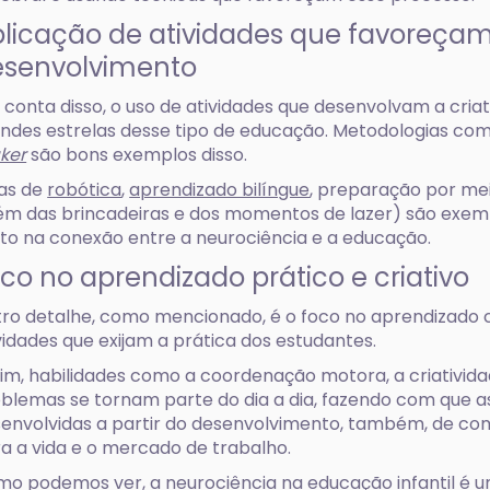
licação de atividades que favoreça
esenvolvimento
 conta disso, o uso de atividades que desenvolvam a criat
ndes estrelas desse tipo de educação. Metodologias co
ker
são bons exemplos disso.
as de
robótica
,
aprendizado bilíngue
, preparação por mei
ém das brincadeiras e dos momentos de lazer) são exe
to na conexão entre a neurociência e a educação.
co no aprendizado prático e criativo
ro detalhe, como mencionado, é o foco no aprendizado cr
vidades que exijam a prática dos estudantes.
im, habilidades como a coordenação motora, a criativida
blemas se tornam parte do dia a dia, fazendo com que 
envolvidas a partir do desenvolvimento, também, de c
a a vida e o mercado de trabalho.
o podemos ver, a neurociência na educação infantil é uma