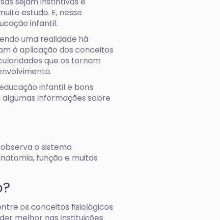
as sejam instintivas e
muito estudo. E, nesse
cação infantil.
sendo uma realidade há
am à aplicação dos conceitos
icularidades que os tornam
envolvimento.
educação infantil e bons
ra algumas informações sobre
 observa o sistema
anatomia, função e muitos
o?
ntre os conceitos fisiológicos
r melhor nas instituições