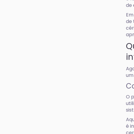
de 
Em 
de 
cér
apr
Q
in
Ago
um 
C
O p
uti
sis
Aqu
é i
cer