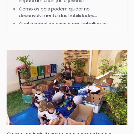
impactam crianças e jovens?
Como os pais podem ajudar no
desenvolvimento das habilidades
socioemocionais?
Qual o papel da escola em trabalhar as
habilidades socioemocionais?