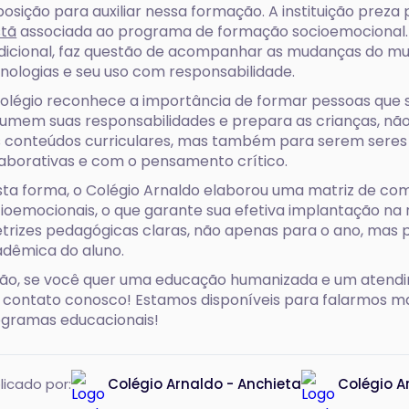
posição para auxiliar nessa formação. A instituição prez
stã
associada ao programa de formação socioemocional.
dicional, faz questão de acompanhar as mudanças do mu
nologias e seu uso com responsabilidade.
olégio reconhece a importância de formar pessoas que 
umem suas responsabilidades e prepara as crianças, nã
 conteúdos curriculares, mas também para serem seres
aborativas e com o pensamento crítico.
ta forma, o Colégio Arnaldo elaborou uma matriz de com
ioemocionais, o que garante sua efetiva implantação na 
etrizes pedagógicas claras, não apenas para o ano, mas p
dêmica do aluno.
ão, se você quer uma educação humanizada e um atendi
contato conosco! Estamos disponíveis para falarmos ma
gramas educacionais!
licado por:
Colégio Arnaldo - Anchieta
Colégio A