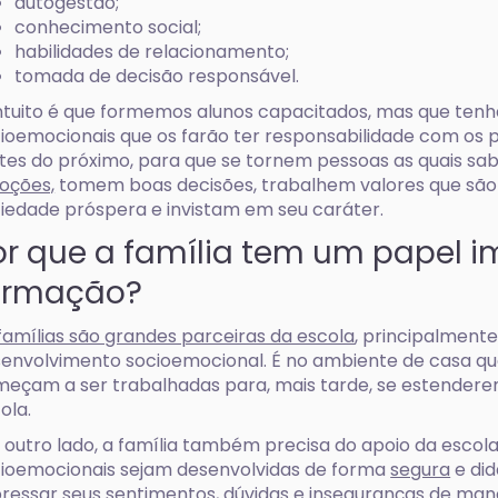
autogestão;
conhecimento social;
habilidades de relacionamento;
tomada de decisão responsável.
ntuito é que formemos alunos capacitados, mas que ten
ioemocionais que os farão ter responsabilidade com os p
ites do próximo, para que se tornem pessoas as quais s
oções,
tomem boas decisões, trabalhem valores que são
iedade próspera e invistam em seu caráter.
or que a família tem um papel 
ormação?
famílias são grandes parceiras da escola
, principalment
envolvimento socioemocional. É no ambiente de casa qu
eçam a ser trabalhadas para, mais tarde, se estenderem
ola.
 outro lado, a família também precisa do apoio da escola
ioemocionais sejam desenvolvidas de forma
segura
e did
ressar seus sentimentos, dúvidas e inseguranças de ma