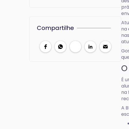
des
prá
env
Atu
Compartilhe
na 
nas
atu
Gos
que
O
É u
alu
na 
rec
A B
esc