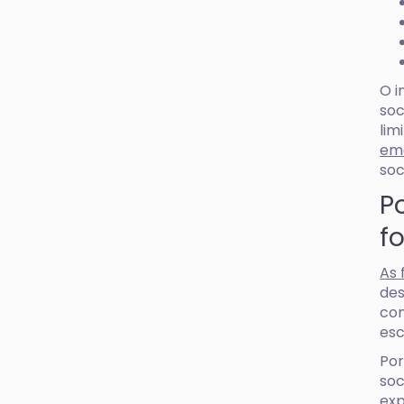
O i
soc
lim
em
soc
P
f
As 
des
com
esc
Por
soc
exp