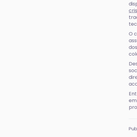
dis
cri
tra
tec
O c
ass
dos
col
Des
soc
dir
aca
Ent
em 
pro
Pub