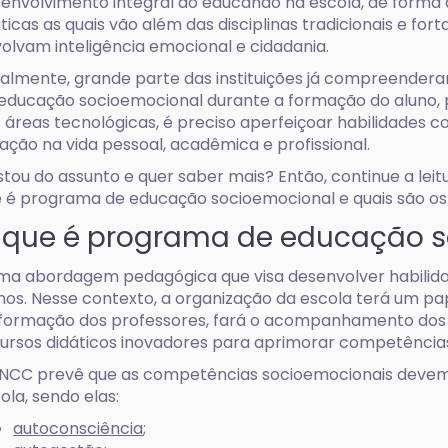
envolvimento integral do educando na escola, de forma q
ticas as quais vão além das disciplinas tradicionais e fo
olvam inteligência emocional e cidadania.
almente, grande parte das instituições já compreendera
educação socioemocional durante a formação do aluno,
 áreas tecnológicas, é preciso aperfeiçoar habilidades
ação na vida pessoal, acadêmica e profissional.
tou do assunto e quer saber mais? Então, continue a lei
 é programa de educação socioemocional e quais são os 
 que é programa de educação 
ma abordagem pedagógica que visa desenvolver habilida
nos. Nesse contexto, a organização da escola terá um pap
formação dos professores, fará o acompanhamento dos 
ursos didáticos inovadores para aprimorar competência
NCC prevê que as competências socioemocionais devem 
ola, sendo elas:
autoconsciência
;