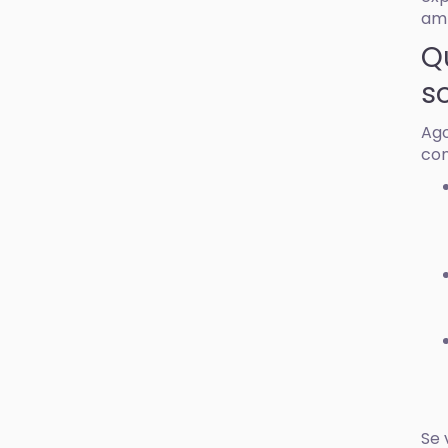
am
Q
s
Ago
com
Se 