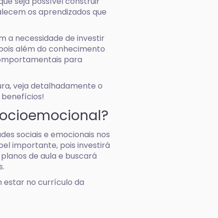
ue seja possível construir
rtalecem os aprendizados que
m a necessidade de investir
 pois além do conhecimento
 comportamentais para
tura, veja detalhadamente o
benefícios!
socioemocional?
des sociais e emocionais nos
el importante, pois investirá
planos de aula e buscará
s.
estar no currículo da