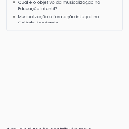
educação especial?
Qual é o objetivo da musicalização na
Educação Infantil?
Musicalização e formação integral no
Colégio Academia
A musicalização contribui para o
desenvolvimento integral da criança!
Perguntas frequentes sobre a musicalização
e o desenvolvimento integral da criança