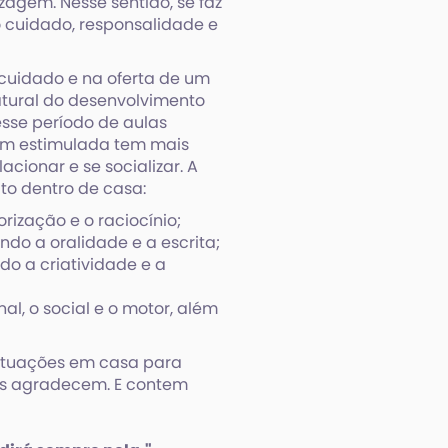
agem. Nesse sentido, se faz
o cuidado, responsalidade e
 cuidado e na oferta de um
atural do desenvolvimento
esse período de aulas
bem estimulada tem mais
cionar e se socializar. A
to dentro de casa:
ização e o raciocínio;
ando a oralidade e a escrita;
o a criatividade e a
al, o social e o motor, além
situações em casa para
nças agradecem. E contem