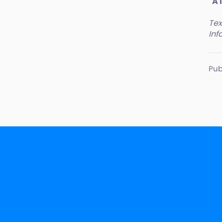
"A 
Tex
Inf
Pub