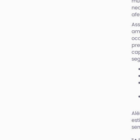
mud
nec
afe
Ass
amb
oco
pre
cap
seg
Alé
est
se