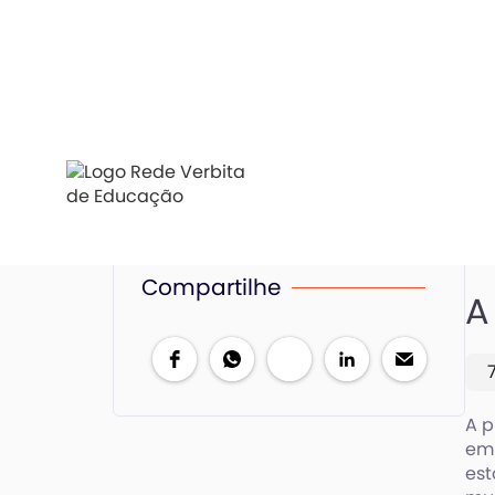
Compartilhe
A
A p
em 
est