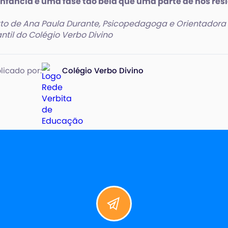
infância é uma fase tão bela que uma parte de nós res
to de Ana Paula Durante, Psicopedagoga e Orientador
antil do Colégio Verbo Divino
licado por:
Colégio Verbo Divino