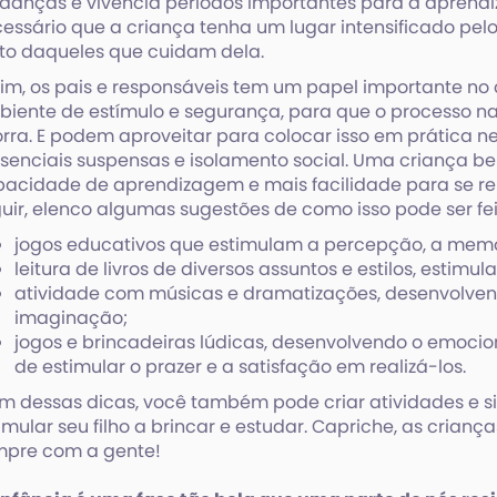
anças e vivencia períodos importantes para a aprendiz
essário que a criança tenha um lugar intensificado pel
to daqueles que cuidam dela.
im, os pais e responsáveis tem um papel importante no
iente de estímulo e segurança, para que o processo n
rra. E podem aproveitar para colocar isso em prática n
senciais suspensas e isolamento social. Uma criança 
acidade de aprendizagem e mais facilidade para se rela
uir, elenco algumas sugestões de como isso pode ser fei
jogos educativos que estimulam a percepção, a memor
leitura de livros de diversos assuntos e estilos, estimul
atividade com músicas e dramatizações, desenvolvend
imaginação;
jogos e brincadeiras lúdicas, desenvolvendo o emocion
de estimular o prazer e a satisfação em realizá-los.
m dessas dicas, você também pode criar atividades e 
imular seu filho a brincar e estudar. Capriche, as cria
mpre com a gente!